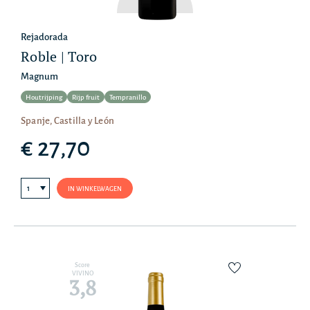
Rejadorada
Roble | Toro
Magnum
Houtrijping
Rijp fruit
Tempranillo
Spanje, Castilla y León
€ 27,70
IN WINKELWAGEN
Score
VIVINO
3,8