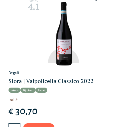
VIVINO
4.1
Begali
Siora | Valpolicella Classico 2022
Intens
Rijp fruit
Zwoel
Italië
€ 30,70