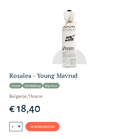
Rosalea - Young Mavrud
Intens
Ontdekking
Rijp fruit
Bulgarije, Thracië
€ 18,40
IN WINKELWAGEN