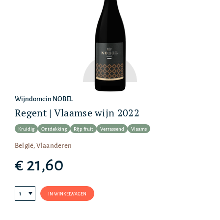
Wijndomein NOBEL
Regent | Vlaamse wijn 2022
Kruidig
Ontdekking
Rijp fruit
Verrassend
Vlaams
België, Vlaanderen
€ 21,60
IN WINKELWAGEN