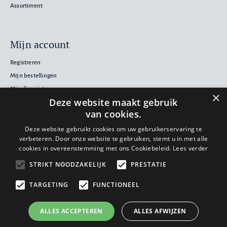
Assortiment
Mijn account
Registreren
Mijn bestellingen
Mijn favorieten
×
Deze website maakt gebruik
van cookies.
Volg ons
Deze website gebruikt cookies om uw gebruikerservaring te
verbeteren. Door onze website te gebruiken, stemt u in met alle
cookies in overeenstemming met ons Cookiebeleid.
Lees verder
STRIKT NOODZAKELIJK
PRESTATIE
Nieuwsbrief
TARGETING
FUNCTIONEEL
Inschrijven
ALLES ACCEPTEREN
ALLES AFWIJZEN
Pr