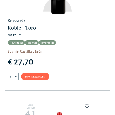
Rejadorada
Roble | Toro
Magnum
Houtrijping
Rijp fruit
Tempranillo
Spanje, Castilla y León
€ 27,70
IN WINKELWAGEN
Score
VIVINO
4.1