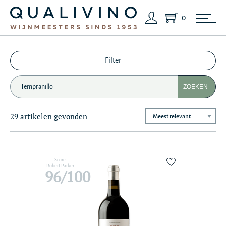
0
Filter
ZOEKEN
29 artikelen gevonden
Score
Robert Parker
96/100