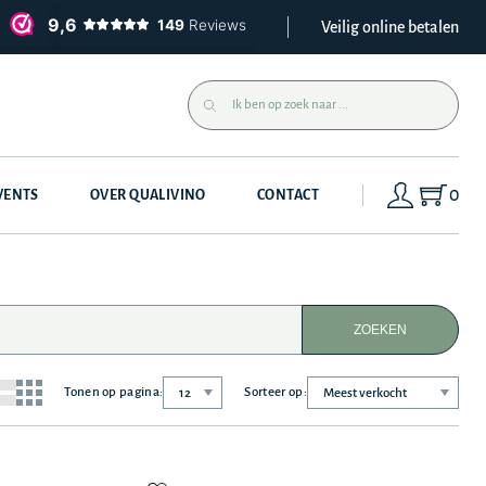
Veilig online betalen
0
VENTS
OVER QUALIVINO
CONTACT
ZOEKEN
Tonen op pagina:
Sorteer op: