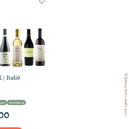
Wijnmeesters sinds 1953
| Italië
iaans
Ontdekking
,00