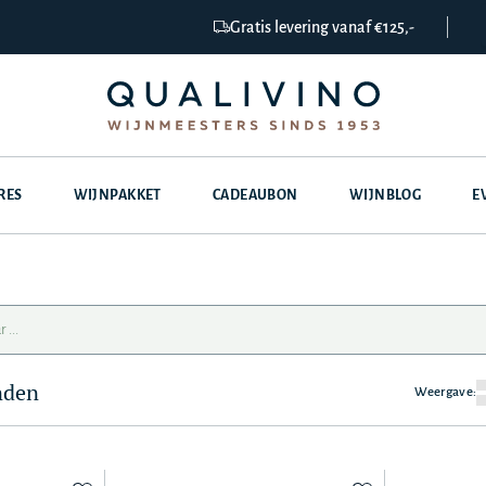
Gratis levering vanaf €125,-
RES
WIJNPAKKET
CADEAUBON
WIJNBLOG
E
nden
Weergave: