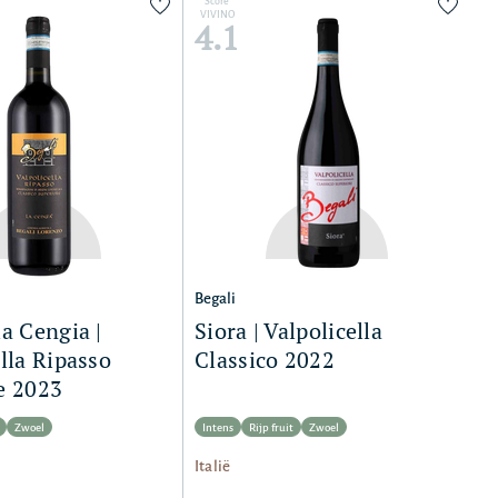
Score
VIVINO
4.1
Begali
a Cengia |
Siora | Valpolicella
lla Ripasso
Classico 2022
e 2023
Zwoel
Intens
Rijp fruit
Zwoel
Italië