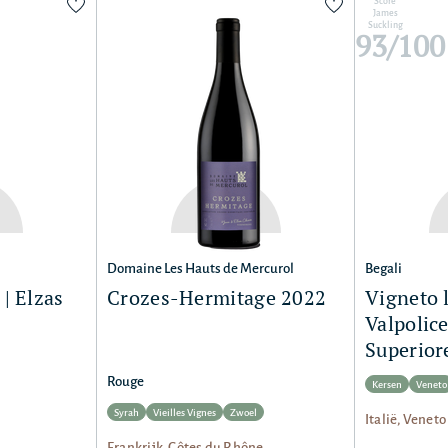
Score
James
Suckling
93/100
Domaine Les Hauts de Mercurol
Begali
| Elzas
Crozes-Hermitage 2022
Vigneto l
Valpolice
Superior
Rouge
Kersen
Veneto
Syrah
Vieilles Vignes
Zwoel
Italië, Veneto
Frankrijk, Côtes du Rhône