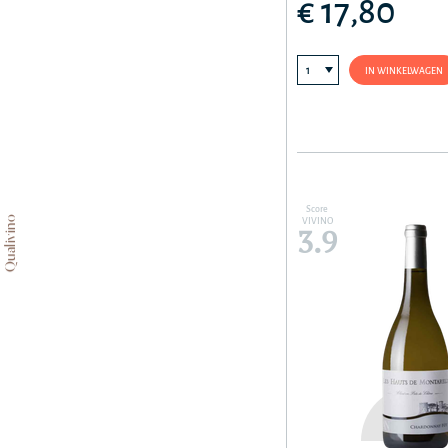
€ 17,80
IN WINKELWAGEN
Score
Qualivino
VIVINO
3.9