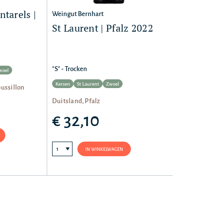
tarels |
Weingut Bernhart
St Laurent | Pfalz 2022
"S" - Trocken
woel
Kersen
St Laurent
Zwoel
oussillon
Duitsland, Pfalz
€ 32,10
IN WINKELWAGEN