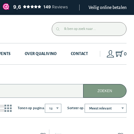
Veilig online betalen
0
VENTS
OVER QUALIVINO
CONTACT
ZOEKEN
Tonen op pagina:
Sorteer op: