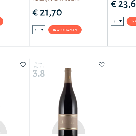
€ 23,
€ 21,70
IN
IN WINKELWAGEN
Score
VIVINO
3.8