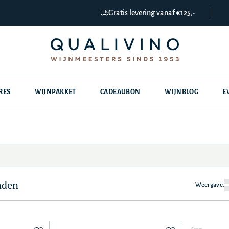
Gratis levering vanaf €125,-
RES
WIJNPAKKET
CADEAUBON
WIJNBLOG
E
nden
Weergave: