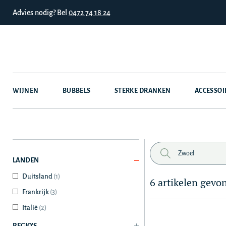
Advies nodig? Bel
0472 74 18 24
WIJNEN
BUBBELS
STERKE DRANKEN
ACCESSOI
LANDEN
Duitsland
(1)
6 artikelen gevo
Frankrijk
(3)
Italië
(2)
REGIO'S