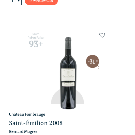
IN WINKELWAGEN
Score
Robert Parker
93+
-31
%
Château Fombrauge
Saint-Émilion 2008
Bernard Magrez