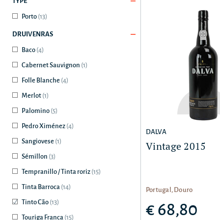
TYPE
Porto
(13)
DRUIVENRAS
Baco
(4)
Cabernet Sauvignon
(1)
Folle Blanche
(4)
Merlot
(1)
Palomino
(5)
Pedro Ximénez
(4)
DALVA
Sangiovese
(1)
Vintage 2015
Sémillon
(3)
Tempranillo / Tinta roriz
(15)
Tinta Barroca
(14)
Portugal, Douro
Tinto Cão
(13)
€ 68,80
Touriga Franca
(15)