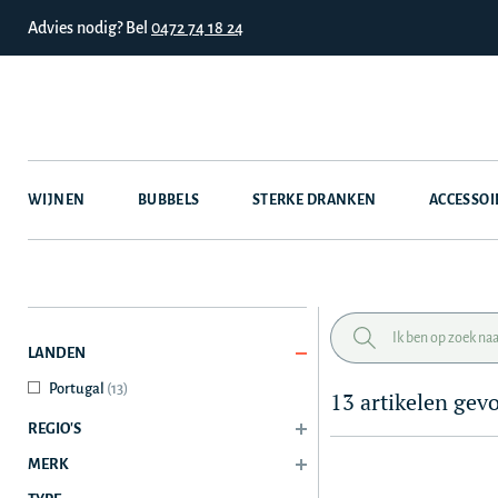
Advies nodig? Bel
0472 74 18 24
WIJNEN
BUBBELS
STERKE DRANKEN
ACCESSOI
LANDEN
Portugal
(13)
13 artikelen gev
REGIO'S
MERK