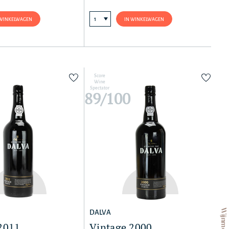
 WINKELWAGEN
IN WINKELWAGEN
Score
Wine
Spectator
89/100
DALVA
2011
Vintage 2000