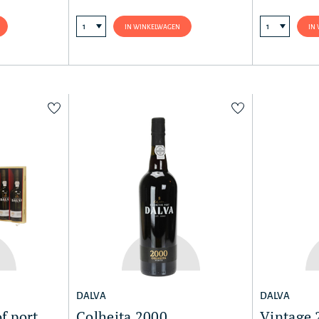
IN WINKELWAGEN
IN
DALVA
DALVA
f port
Colheita 2000
Vintage 