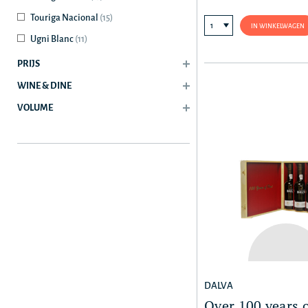
Touriga Nacional
(15)
IN WINKELWAGEN
Ugni Blanc
(11)
PRIJS
WINE & DINE
VOLUME
DALVA
Over 100 years o