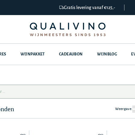
Gratis levering vanaf €125,-
RES
WIJNPAKKET
CADEAUBON
WIJNBLOG
E
onden
Weergave: