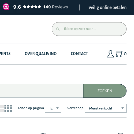
Veilig online betalen
0
VENTS
OVER QUALIVINO
CONTACT
ZOEKEN
Tonen op pagina:
Sorteer op: