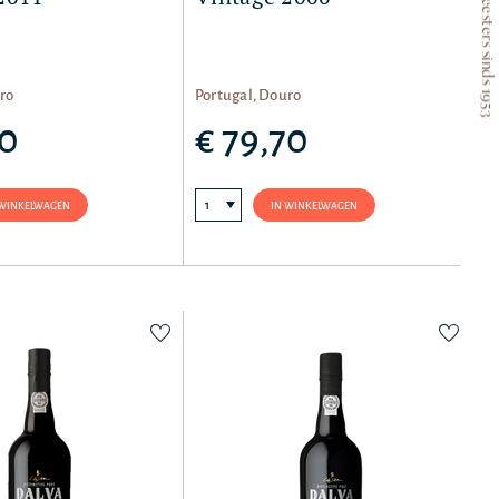
Wijnmeesters sinds 1953
ro
Portugal, Douro
50
€ 79,70
 WINKELWAGEN
IN WINKELWAGEN