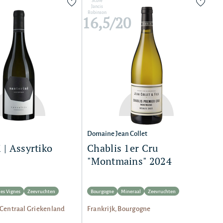
Score
Jancis
Robinson
16,5/20
Domaine Jean Collet
 | Assyrtiko
Chablis 1er Cru
"Montmains" 2024
les Vignes
Zeevruchten
Bourgogne
Mineraal
Zeevruchten
 Centraal Griekenland
Frankrijk, Bourgogne