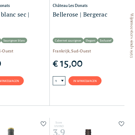
Donats
Château Les Donats
lanc sec |
Bellerose | Bergerac
Wijnmeesters sinds 1953
Sauvignon blanc
Cabernet sauvignon
Elegant
Exclusief
d-Ouest
Frankrijk, Sud-Ouest
0
€ 15,00
 WINKELWAGEN
IN WINKELWAGEN
Score
VIVINO
3,9