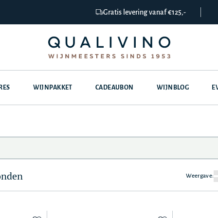
Gratis levering vanaf €125,-
RES
WIJNPAKKET
CADEAUBON
WIJNBLOG
E
onden
Weergave: