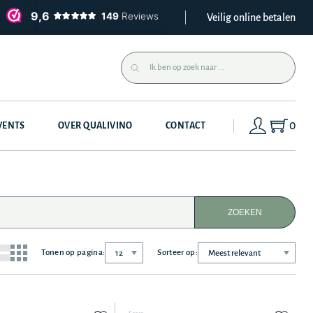
Veilig online betalen
0
VENTS
OVER QUALIVINO
CONTACT
ZOEKEN
Tonen op pagina:
Sorteer op: