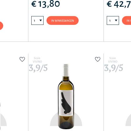
€ 13,80
€ 42,
IN WINKELWAGEN
IN
Score
Score
VIVINO
VIVINO
3,9/5
3,9/5