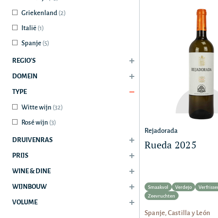
Griekenland
(2)
Italië
(1)
Spanje
(5)
REGIO'S
DOMEIN
TYPE
Witte wijn
(32)
Rosé wijn
(3)
Rejadorada
DRUIVENRAS
Rueda 2025
PRIJS
WINE & DINE
WIJNBOUW
Smaakvol
Verdejo
Verfriss
Zeevruchten
VOLUME
Spanje, Castilla y León