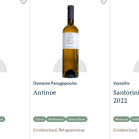
Domaine Panagopoulos
Vassaltis
Antinoe
Santorini
2022
end
Citrus
Verfrissend
Zeevruchten
Mineraal
Vieil
Griekenland, Peloponnesos
Griekenland,