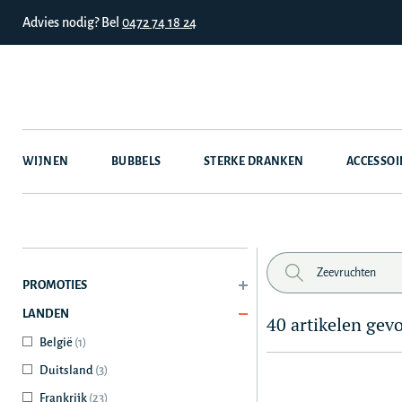
Advies nodig? Bel
0472 74 18 24
WIJNEN
BUBBELS
STERKE DRANKEN
ACCESSOI
PROMOTIES
LANDEN
40 artikelen gev
België
(1)
Duitsland
(3)
Frankrijk
(23)