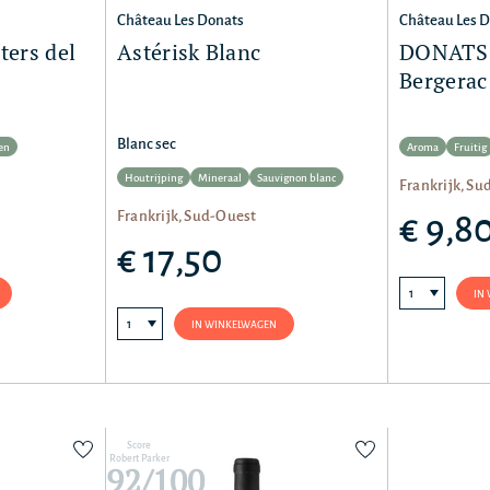
Château Les Donats
Château Les 
ters del
Astérisk Blanc
DONATS b
Bergerac
Blanc sec
en
Aroma
Fruitig
Houtrijping
Mineraal
Sauvignon blanc
Frankrijk, Su
Frankrijk, Sud-Ouest
€ 9,8
€ 17,50
IN
IN WINKELWAGEN
Score
Robert Parker
92/100