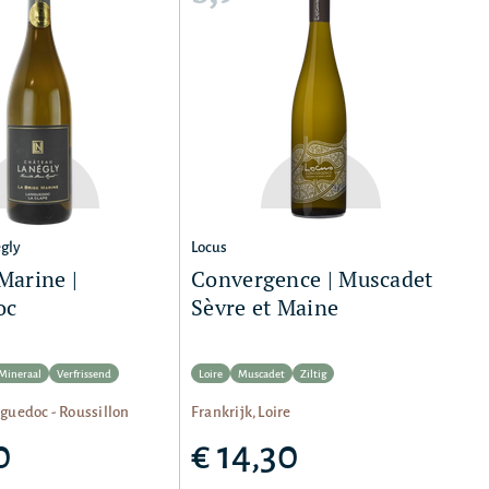
gly
Locus
Marine |
Convergence | Muscadet
oc
Sèvre et Maine
Mineraal
Verfrissend
Loire
Muscadet
Ziltig
nguedoc - Roussillon
Frankrijk, Loire
0
€ 14,30