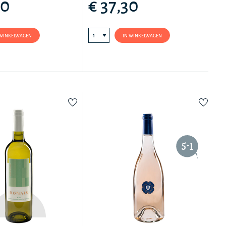
70
€ 37,30
 WINKELWAGEN
IN WINKELWAGEN
5
1
+