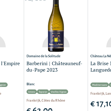
Domaine de la Solitude
Château La Né
 l'Empire
Barberini | Châteauneuf-
La Brise 
du-Pape 2023
Langued
Blanc
ognier
Mediterraans
Intens
Topwijn
Vieilles Vignes
e
Frankrijk, La
Frankrijk, Côtes du Rhône
€ 17,1
€ 62,00