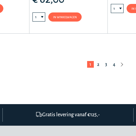
IN
IN WINKELWAGEN
1
2
3
4
Gratis levering vanaf €125,-