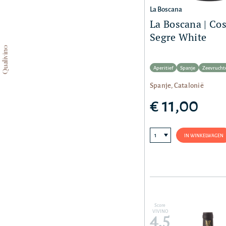
La Boscana
La Boscana | Cos
Segre White
Qualivino
Aperitief
Spanje
Zeevrucht
Spanje, Catalonië
€ 11,00
IN WINKELWAGEN
Score
VIVINO
4,5