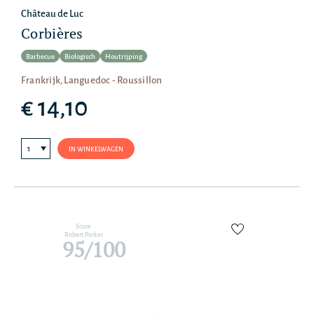
Château de Luc
Corbières
Barbecue
Biologisch
Houtrijping
Frankrijk, Languedoc - Roussillon
€ 14,10
IN WINKELWAGEN
Score
Robert Parker
95/100