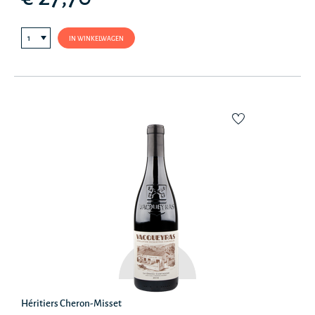
IN WINKELWAGEN
Héritiers Cheron-Misset