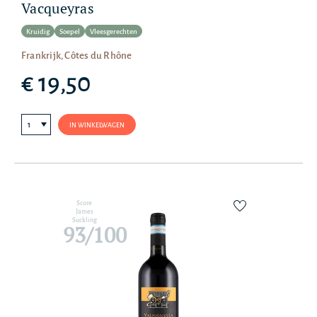
Vacqueyras
Kruidig
Soepel
Vleesgerechten
Frankrijk, Côtes du Rhône
€ 19,50
IN WINKELWAGEN
Score
James
Suckling
93/100