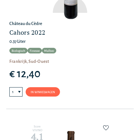
Château du Cèdre
Cahors 2022
0.37 Liter
Biologisch
Finesse
Malbec
Frankrijk, Sud-Ouest
€ 12,40
IN WINKELWAGEN
Score
VIVINO
4.1