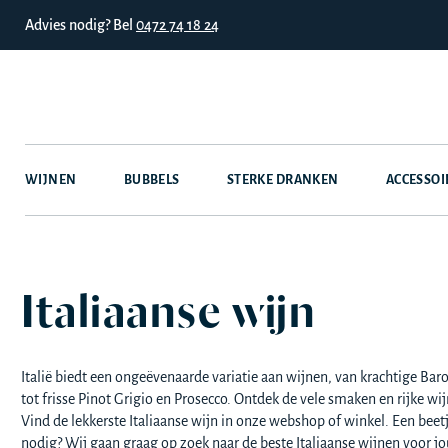
Advies nodig? Bel
0472 74 18 24
WIJNEN
BUBBELS
STERKE DRANKEN
ACCESSOI
Italiaanse wijn
Italië biedt een ongeëvenaarde variatie aan wijnen, van krachtige Baro
tot frisse Pinot Grigio en Prosecco. Ontdek de vele smaken en rijke wij
Vind de lekkerste Italiaanse wijn in onze webshop of winkel. Een beet
nodig? Wij gaan graag op zoek naar de beste Italiaanse wijnen voor jo