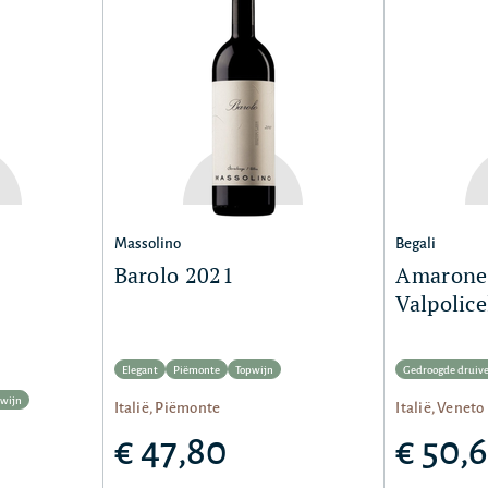
Massolino
Begali
Barolo 2021
Amarone 
Valpolice
Elegant
Piëmonte
Topwijn
Gedroogde druiv
wijn
Italië, Piëmonte
Italië, Veneto
€ 47,80
€ 50,