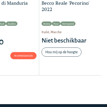
o di Manduria
Becco Reale 'Pecorino'
2022
fruit
Zuiders
Aroma
Puur
Verrassend
Italië, Marche
90
Niet beschikbaar
Hou mij op de hoogte
IN WINKELWAGEN