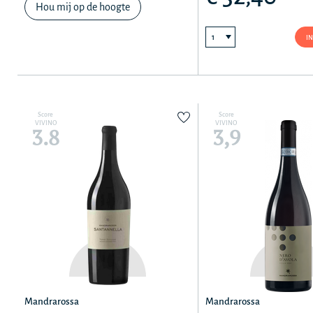
Hou mij op de hoogte
I
Score
Score
VIVINO
VIVINO
3.8
3,9
Mandrarossa
Mandrarossa