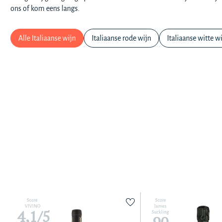
ons of kom eens langs.
Alle Italiaanse wijn
Italiaanse rode wijn
Italiaanse witte w
Score
Score
VIVINO
James
4,1/5
Suckling