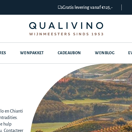
Gratis levering vanaf €125,-
RES
WIJNPAKKET
CADEAUBON
WIJNBLOG
E
lo en Chianti
ntradities.
je hulp
u. Contacteer