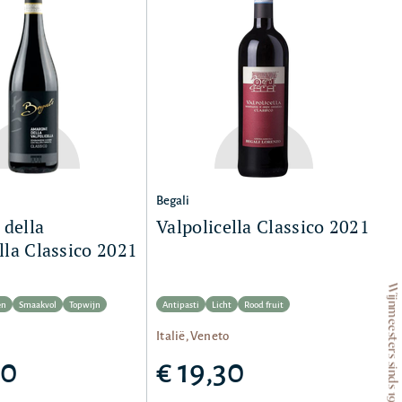
Begali
della
Valpolicella Classico 2021
lla Classico 2021
Wijnmeesters sinds 1953
en
Smaakvol
Topwijn
Antipasti
Licht
Rood fruit
Italië, Veneto
60
€ 19,30