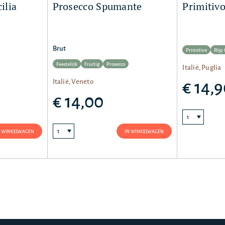
ilia
Prosecco Spumante
Primitiv
Brut
Primitivo
Rijp 
Feestelijk
Fruitig
Prosecco
Italië, Puglia
Italië, Veneto
€ 14,
€ 14,00
N WINKELWAGEN
IN WINKELWAGEN