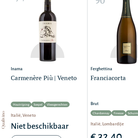
90
Inama
Ferghettina
Carmenère Più | Veneto
Franciacorta
Brut
Houtrijping
Soepel
Vleesgerechten
Qualivino
Chardonnay
Finesse
Schuim
Italië, Veneto
Italië, Lombardije
Niet beschikbaar
€ 32,40