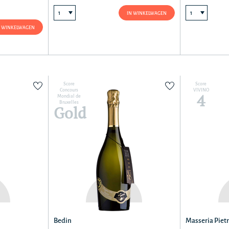
IN WINKELWAGEN
N WINKELWAGEN
Score
Score
Concours
VIVINO
4
Mondial de
Bruxelles
Gold
Bedin
Masseria Piet