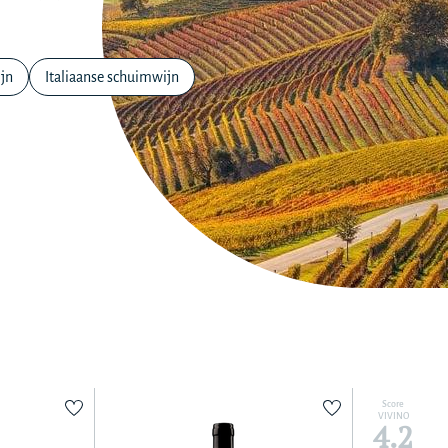
ijn
Italiaanse schuimwijn
Score
VIVINO
4.2