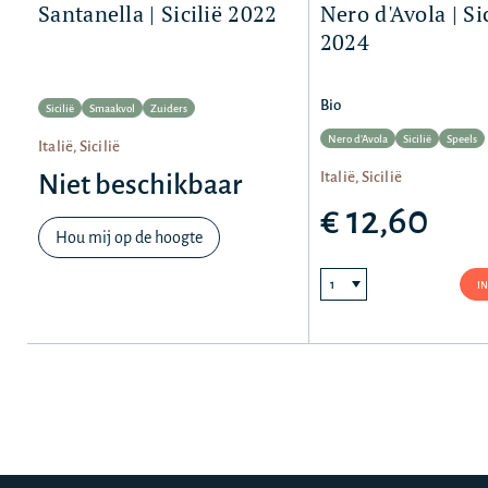
Santanella | Sicilië 2022
Nero d'Avola | Sic
2024
Bio
Sicilië
Smaakvol
Zuiders
Nero d'Avola
Sicilië
Speels
Italië, Sicilië
Italië, Sicilië
Niet beschikbaar
€ 12,60
Hou mij op de hoogte
I