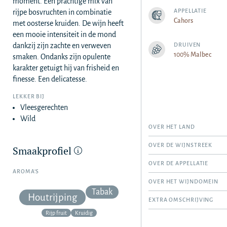
moment. Een prachtige mix van
APPELLATIE
rijpe bosvruchten in combinatie
Cahors
met oosterse kruiden. De wijn heeft
een mooie intensiteit in de mond
dankzij zijn zachte en verweven
DRUIVEN
100% Malbec
smaken. Ondanks zijn opulente
karakter getuigt hij van frisheid en
finesse. Een delicatesse.
LEKKER BIJ
Vleesgerechten
Wild
OVER HET LAND
OVER DE WIJNSTREEK
Smaakprofiel
OVER DE APPELLATIE
AROMA’S
OVER HET WIJNDOMEIN
Tabak
Houtrijping
EXTRA OMSCHRIJVING
Rijp fruit
Kruidig