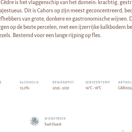
 Cèdre is het vlaggenschip van het domein: krachtig, gest
jestueus. Dit is Cahors op zijn meest geconcentreerd, be
efhebbers van grote, donkere en gastronomische wijnen. 
ggen op de beste percelen, met een ijzerrijke kalkbodem b
ezels. Bestemd voor een lange rijping op fles.
E
ALCOHOL%
BEWAARPOT.
SERVEERTEMP.
ARTIKE
13,0%
2025 - 2031
16°C - 18°C
CAR003
WIJNSTREEK
Sud-Ouest