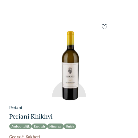
Periani
Periani Khikhvi
Ambachtelijk
Exotisch
Mineraal
Uniek
Georgië, Kakheti