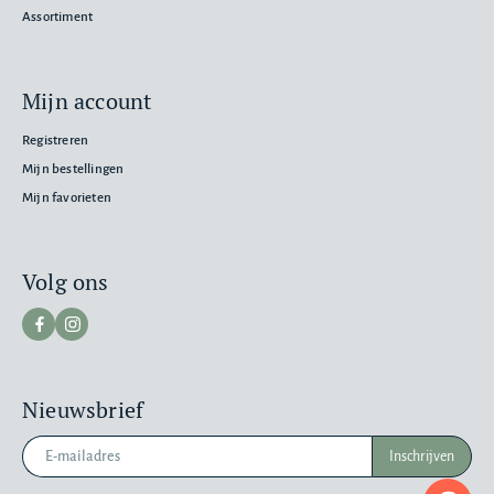
Assortiment
Mijn account
Registreren
Mijn bestellingen
Mijn favorieten
Volg ons
STRIKT NOODZAKELIJK
PRESTATIE
Nieuwsbrief
TARGETING
FUNCTIONEEL
Inschrijven
Pr