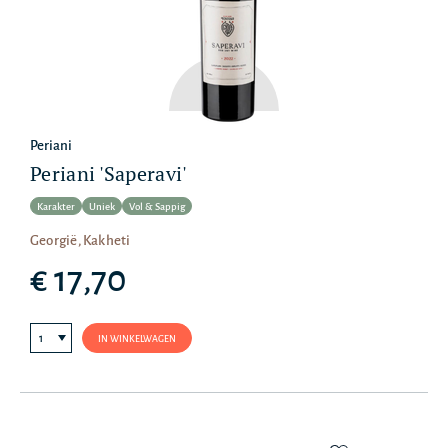
Periani
Periani 'Saperavi'
Karakter
Uniek
Vol & Sappig
Georgië, Kakheti
€ 17,70
IN WINKELWAGEN