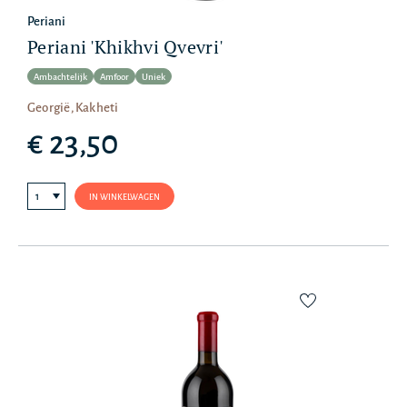
Periani
Periani 'Khikhvi Qvevri'
Ambachtelijk
Amfoor
Uniek
Georgië, Kakheti
€ 23,50
IN WINKELWAGEN