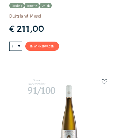
Riesling
Topwijn
Uniek
Duitsland, Mosel
€ 211,00
IN WINKELWAGEN
Score
Robert Parker
91/100