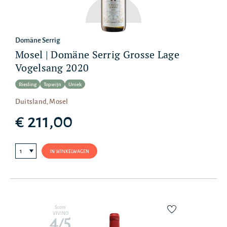
Domäne Serrig
Mosel | Domäne Serrig Grosse Lage
Vogelsang 2020
Riesling
Topwijn
Uniek
Duitsland, Mosel
€ 211,00
IN WINKELWAGEN
Score
VIVINO
4/5