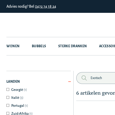
Advies nodig? Bel
0472 74 18 24
WIJNEN
BUBBELS
STERKE DRANKEN
ACCESSOI
LANDEN
Georgië
(1)
6 artikelen gevo
Italië
(3)
Portugal
(1)
Zuid-Afrika
(1)