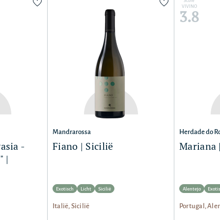
Score
VIVINO
3.8
Mandrarossa
Herdade do R
asia -
Fiano | Sicilië
Mariana 
 |
Exotisch
Licht
Sicilië
Alentejo
Exoti
Italië, Sicilië
Portugal, Ale