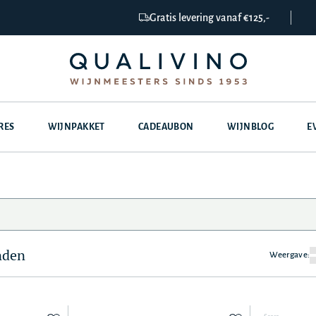
Gratis levering vanaf €125,-
RES
WIJNPAKKET
CADEAUBON
WIJNBLOG
E
nden
Weergave: