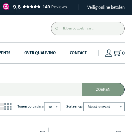
Veilig online betalen
0
VENTS
OVER QUALIVINO
CONTACT
ZOEKEN
Tonen op pagina:
Sorteer op: