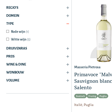
REGIO'S
DOMEIN
TYPE
Rode wijn
(1)
Witte wijn
(5)
DRUIVENRAS
PRIJS
WINE & DINE
Masseria Pietrosa
WIJNBOUW
Primavoce "Malv
Sauvignon blanc"
VOLUME
Salento
Exotisch
Fruitig
Puglia
Italië, Puglia