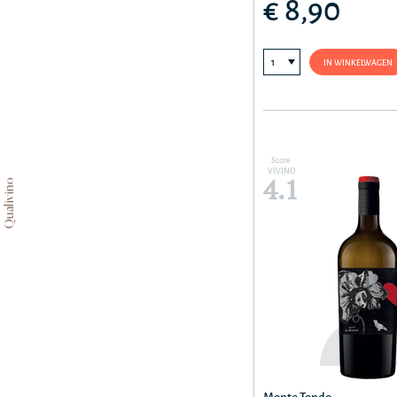
€ 8,90
IN WINKELWAGEN
Score
VIVINO
4.1
Qualivino