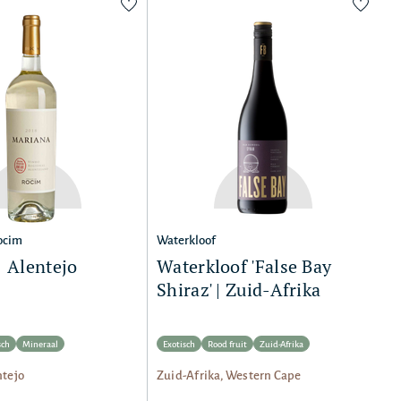
ocim
Waterkloof
| Alentejo
Waterkloof 'False Bay
Shiraz' | Zuid-Afrika
sch
Mineraal
Exotisch
Rood fruit
Zuid-Afrika
ntejo
Zuid-Afrika, Western Cape