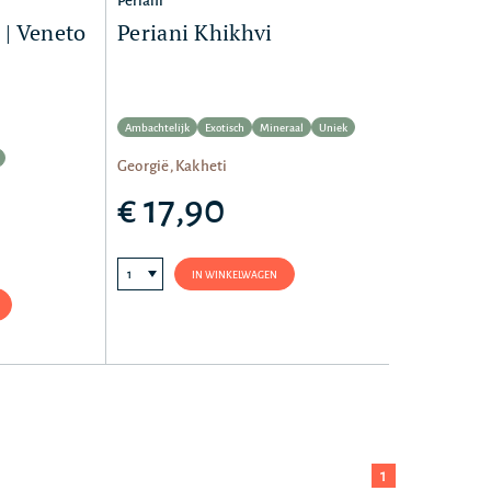
Periani
 | Veneto
Periani Khikhvi
Ambachtelijk
Exotisch
Mineraal
Uniek
Georgië, Kakheti
€ 17,90
IN WINKELWAGEN
1