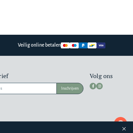
Veilig online betalen
ief
Volg ons
Inschrijven
Pr
a