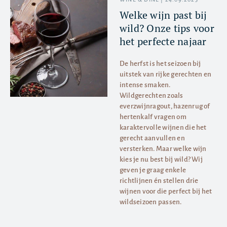
Welke wijn past bij
wild? Onze tips voor
het perfecte najaar
De herfst is het seizoen bij
uitstek van rijke gerechten en
intense smaken.
Wildgerechten zoals
everzwijnragout, hazenrug of
hertenkalf vragen om
karaktervolle wijnen die het
gerecht aanvullen en
versterken. Maar welke wijn
kies je nu best bij wild? Wij
geven je graag enkele
richtlijnen én stellen drie
wijnen voor die perfect bij het
wildseizoen passen.