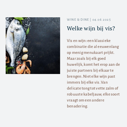
WINE & DINE | 04.06.2025
Welke wijn bij vis?
Vis en wijn: een klassieke
combinatie die al eeuwenlang
op menig menukaart prijkt.
Maar zoals bij elk goed
huwelijk, komt het erop aan de
juiste partners bij elkaar te
brengen. Niet elke wijn past
immers bij elke vis. Van
delicate tong tot vette zalm of
robuuste kabeljauw, elke soort
vraagt om een andere
benadering.