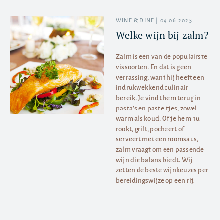
WINE & DINE | 04.06.2025
Welke wijn bij zalm?
Zalm is een van de populairste
vissoorten. En dat is geen
verrassing, want hij heeft een
indrukwekkend culinair
bereik. Je vindt hem terug in
pasta’s en pasteitjes, zowel
warm als koud. Of je hem nu
rookt, grilt, pocheert of
serveert met een roomsaus,
zalm vraagt om een passende
wijn die balans biedt. Wij
zetten de beste wijnkeuzes per
bereidingswijze op een rij.