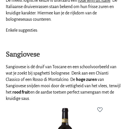
De meest logische keuze is uiteraard een
rode wijn uit Italië
. De
Italiaanse druivenrassen staan bekend om hun frisse zuren en
kruidige karakter. Hiermee kan je de rijkdom van de
bolognesesaus counteren.
Enkele suggesties:
Sangiovese
Sangiovese is dé druif van Toscane en een schoolvoorbeeld van
wat je zoekt bij spaghetti bolognese. Denk aan een Chianti
Classico of een Rosso di Montalcino. De
hoge zuren
van
Sangiovese snijden mooi door de vettigheid van het vlees, terwijl
het
rood fruit
en de aardse toetsen perfect samengaan met de
kruidige saus.