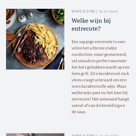
WINE & DINE | 14.01.2026
Welke wijn bij
entrecote?
Een sappige entrecote is voor
velen het ultieme stukje
rundsvlees: mooi gemarmerd,
vol smaak en perfect wanneer
het kort gebakken wordt op een
hete grill. Zo’n karaktervol stuk
vlees vraagt uiteraard om een
even karaktervolle wijn. Maar
welke wijn past nu het best bij
entrecote? Het antwoord hangt
vooral af van de bereiding en
de saus.
WINE & DINE | 24.09.2025