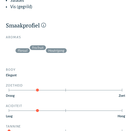
Salades
Vis (gegrild)
Smaakprofiel
AROMA’S
Fris fruit
Floraal
Houtrijping
BODY
Elegant
ZOETHEID
Droog
Zoet
ACIDITEIT
Laag
Hoog
TANNINE