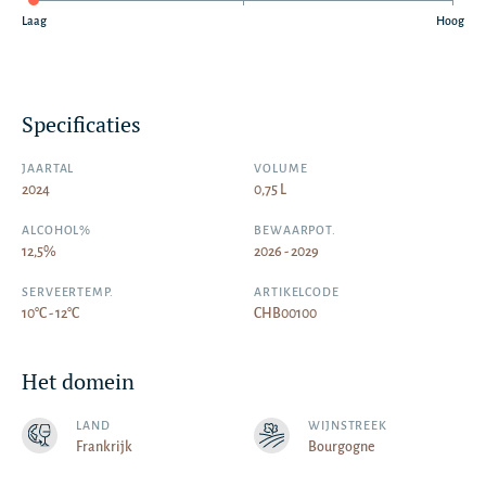
Laag
Hoog
Specificaties
JAARTAL
VOLUME
2024
0,75 L
ALCOHOL%
BEWAARPOT.
12,5%
2026 - 2029
SERVEERTEMP.
ARTIKELCODE
10°C - 12°C
CHB00100
Het domein
LAND
WIJNSTREEK
Frankrijk
Bourgogne