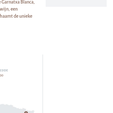
e Garnatxa Blanca,
wijn, een
chaamt de unieke
LCODE
00