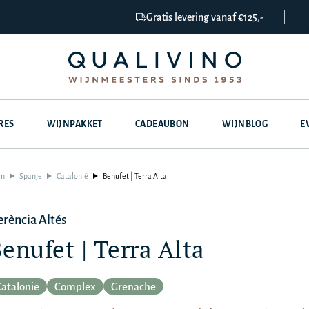
Gratis levering vanaf €125,-
RES
WIJNPAKKET
CADEAUBON
WIJNBLOG
E
en
Spanje
Catalonië
Benufet | Terra Alta
rència Altés
enufet | Terra Alta
atalonië
Complex
Grenache