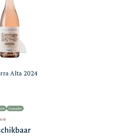
erra Alta 2024
onië
Grenache
onië
schikbaar