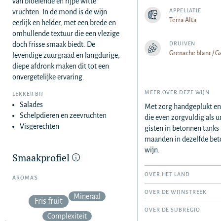
van bloeiende en rijpe witte
APPELLATIE
vruchten. In de mond is de wijn
Terra Alta
eerlijk en helder, met een brede en
omhullende textuur die een vlezige
doch frisse smaak biedt. De
DRUIVEN
Grenache blanc / G
levendige zuurgraad en langdurige,
diepe afdronk maken dit tot een
onvergetelijke ervaring.
MEER OVER DEZE WIJN
LEKKER BIJ
Salades
Met zorg handgeplukt en 
Schelpdieren en zeevruchten
die even zorgvuldig als u
Visgerechten
gisten in betonnen tanks 
maanden in dezelfde beto
wijn.
Smaakprofiel
OVER HET LAND
AROMA’S
OVER DE WIJNSTREEK
Mineraal
Fris fruit
OVER DE SUBREGIO
Complexiteit