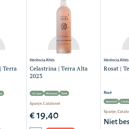
Herència Altés
Herència Altés
| Terra
Celastrina | Terra Alta
Rosat | T
2023
Rosé
he
100 jaar
Mineraal
Rosé
Aperitief
Catal
Spanje, Catalonië
Spanje, Catal
€ 19,40
Niet be