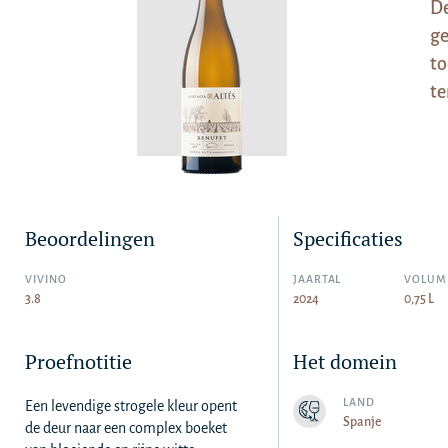
De
ge
to
te
Beoordelingen
Specificaties
VIVINO
JAARTAL
VOLUM
3.8
2024
0,75 L
Proefnotitie
Het domein
LAND
Een levendige strogele kleur opent
Spanje
de deur naar een complex boeket