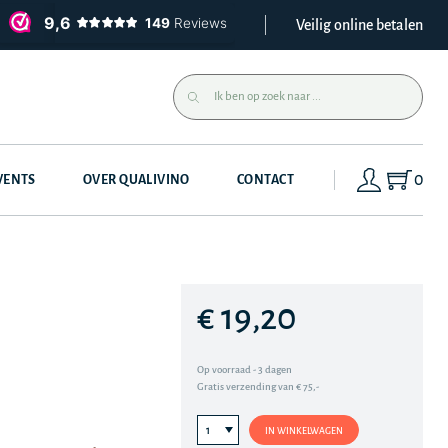
Veilig online betalen
0
VENTS
OVER QUALIVINO
CONTACT
€ 19,20
Op voorraad - 3 dagen
Gratis verzending van € 75,-
IN WINKELWAGEN