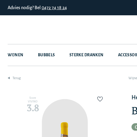
Advies nodig? Bel
0472 74 18 24
WIJNEN
BUBBELS
STERKE DRANKEN
ACCESSOI
Terug
Wijn
He
Score
VIVINO
3.8
B
C