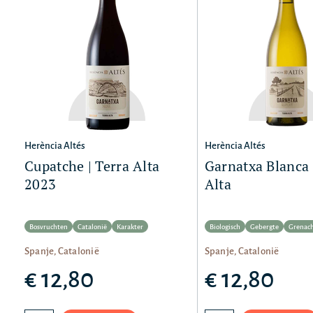
Herència Altés
Herència Altés
Cupatche | Terra Alta
Garnatxa Blanca 
2023
Alta
Bosvruchten
Catalonië
Karakter
Biologisch
Gebergte
Grenac
Spanje, Catalonië
Spanje, Catalonië
€ 12,80
€ 12,80