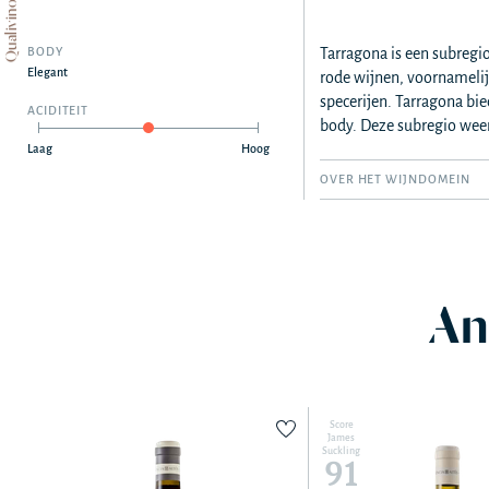
Qualivino
BODY
Tarragona is een subregio
Elegant
rode wijnen, voornamelij
specerijen. Tarragona bie
ACIDITEIT
body. Deze subregio weers
Laag
Hoog
OVER HET WIJNDOMEIN
An
Score
James
Suckling
91