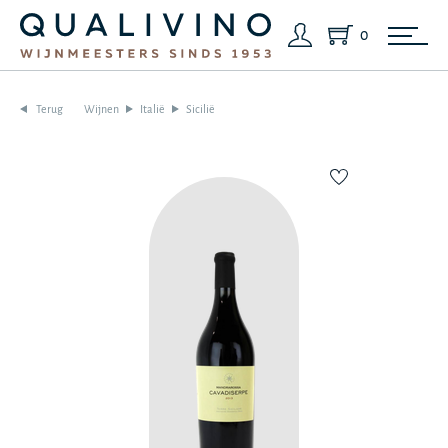
0
Terug
Wijnen
Italië
Sicilië