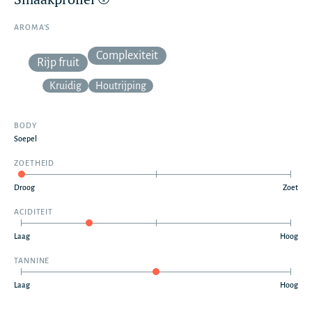
AROMA’S
Complexiteit
Rijp fruit
Kruidig
Houtrijping
BODY
Soepel
ZOETHEID
Droog
Zoet
ACIDITEIT
Laag
Hoog
TANNINE
Laag
Hoog