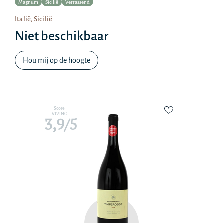
Magnum
Sicilië
Verrassend
Italië, Sicilië
Niet beschikbaar
Hou mij op de hoogte
Score
VIVINO
3,9/5