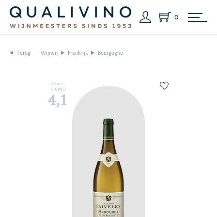
0
Terug
Wijnen
Frankrijk
Bourgogne
Score
VIVINO
4,1