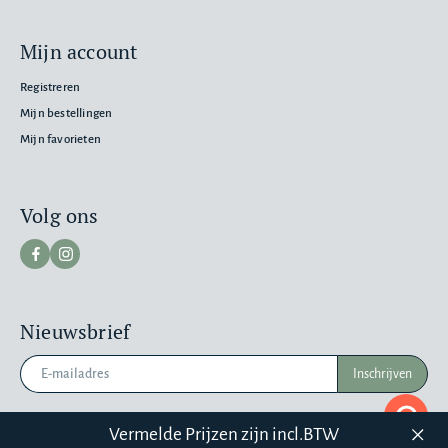
Mijn account
Registreren
Mijn bestellingen
Mijn favorieten
Volg ons
Nieuwsbrief
Inschrijven
Pr
a
Vermelde Prijzen zijn incl.BTW