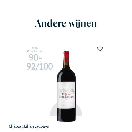
Andere wijnen
Score
Robert Parker
90-
92/100
Château Lilian Ladouys