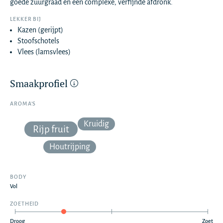
goede zuurgraad en een complexe, verfijnde afdronk.
LEKKER BIJ
Kazen (gerijpt)
Stoofschotels
Vlees (lamsvlees)
Smaakprofiel
AROMA’S
Kruidig
Rijp fruit
Houtrijping
BODY
Vol
ZOETHEID
Droog
Zoet