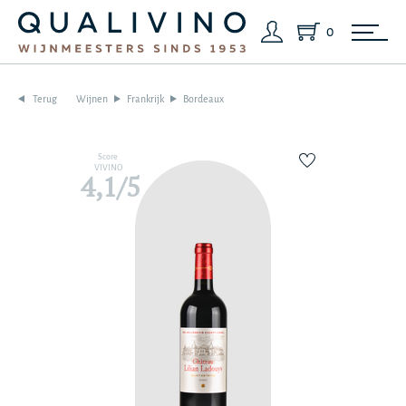
0
Terug
Wijnen
Frankrijk
Bordeaux
Score
VIVINO
4,1/5