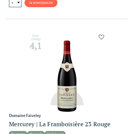
IN WINKELWAGEN
Score
VIVINO
4,1
Domaine Faiveley
Mercurey | La Framboisière 23 Rouge
Bourgogne
Monopole
Vol & Sappig