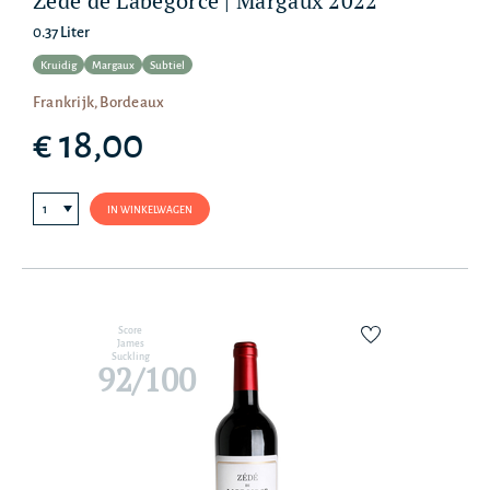
Zédé de Labégorce | Margaux 2022
0.37 Liter
Kruidig
Margaux
Subtiel
Frankrijk, Bordeaux
€ 18,00
IN WINKELWAGEN
Score
James
Suckling
92/100