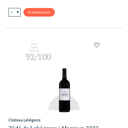
IN WINKELWAGEN
Score
James
Suckling
92/100
Château Labégorce