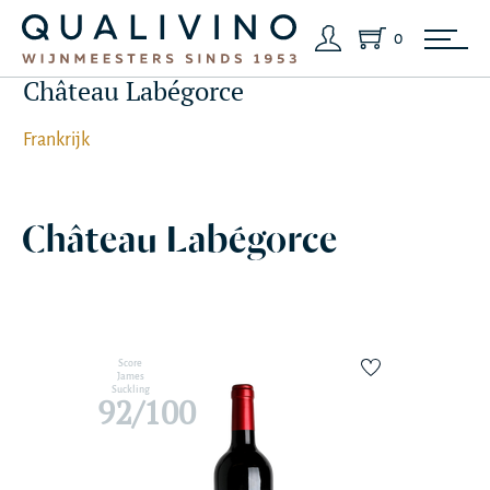
0
Château Labégorce
Frankrijk
Château Labégorce
Score
James
Suckling
92/100