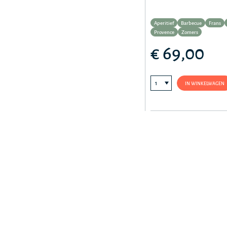
Aperitief
Barbecue
Frans
Provence
Zomers
€ 69,00
IN WINKELWAGEN