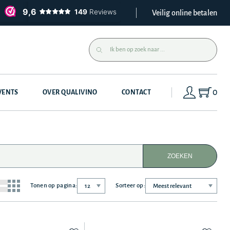
Veilig online betalen
0
VENTS
OVER QUALIVINO
CONTACT
ZOEKEN
Tonen op pagina:
Sorteer op: