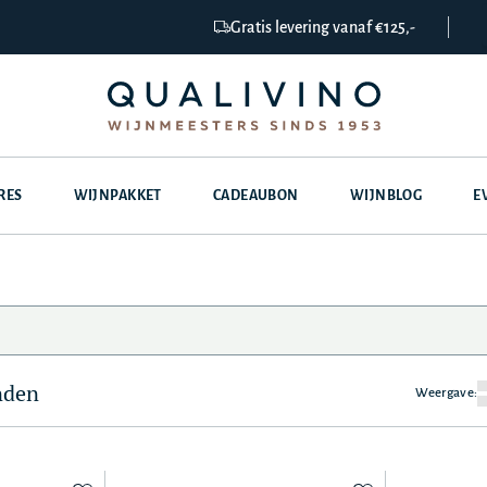
Gratis levering vanaf €125,-
RES
WIJNPAKKET
CADEAUBON
WIJNBLOG
E
nden
Weergave: