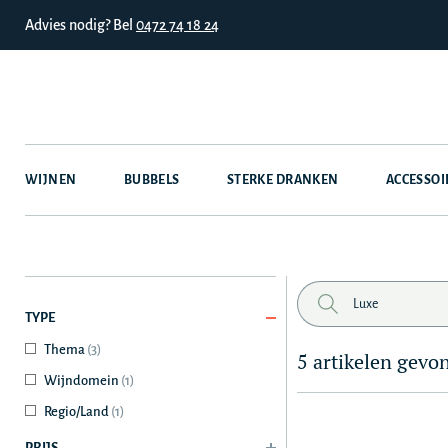
Advies nodig? Bel
0472 74 18 24
WIJNEN
BUBBELS
STERKE DRANKEN
ACCESSOI
TYPE
Thema
(3)
5 artikelen gevo
Wijndomein
(1)
Regio/Land
(1)
PRIJS