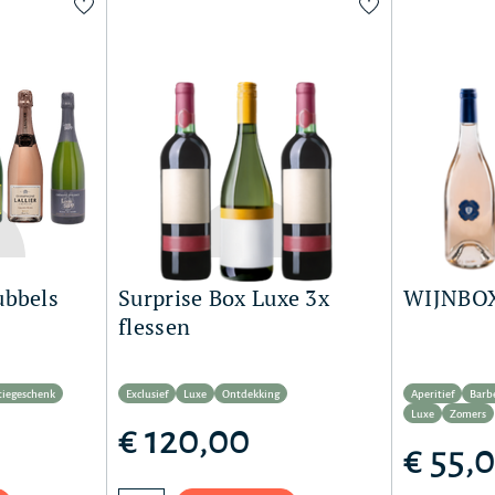
ubbels
Surprise Box Luxe 3x
WIJNBOX
flessen
tiegeschenk
Exclusief
Luxe
Ontdekking
Aperitief
Barb
Luxe
Zomers
€ 120,00
€ 55,