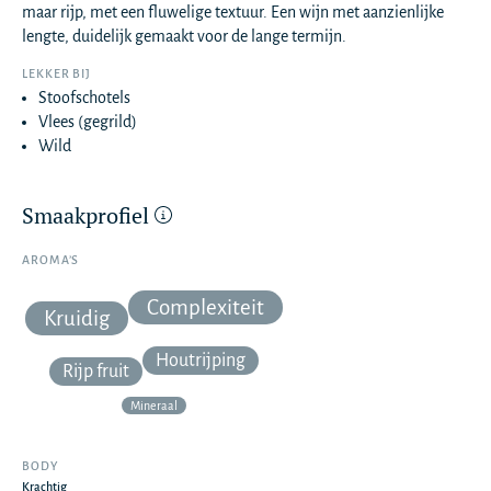
maar rijp, met een fluwelige textuur. Een wijn met aanzienlijke
lengte, duidelijk gemaakt voor de lange termijn.
LEKKER BIJ
Stoofschotels
Vlees (gegrild)
Wild
Smaakprofiel
AROMA’S
Complexiteit
Kruidig
Houtrijping
Rijp fruit
Mineraal
BODY
Krachtig