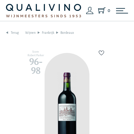
0
Terug
Wijnen
Frankrijk
Bordeaux
Score
Robert Parker
96-
98