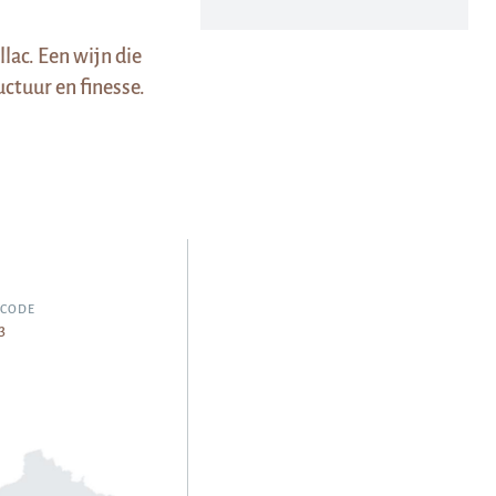
lac. Een wijn die
uctuur en finesse.
LCODE
3