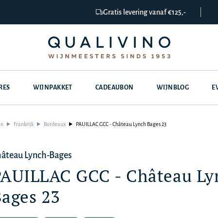
Gratis levering vanaf €125,-
RES
WIJNPAKKET
CADEAUBON
WIJNBLOG
E
en
Frankrijk
Bordeaux
PAUILLAC GCC - Château Lynch Bages 23
âteau Lynch-Bages
AUILLAC GCC - Château Ly
ages 23