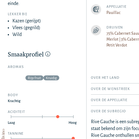
einde.
APPELLATIE
Pauillac
LEKKER BIJ
Kazen (gerijpt)
Vlees (gegrild)
DRUIVEN
75% Cabernet Sauv
Wild
Merlot | 3% Cabern
Petit Verdot
Smaakprofiel
AROMA’S
OVER HET LAND
Rijp fruit
Kruidig
OVER DE WIJNSTREEK
BODY
OVER DE APPELLATIE
Krachtig
OVER DE SUBREGIO
ACIDITEIT
Rive Gauche is een subreg
Laag
Hoog
staat bekend om zijn focu
Qualivino
TANNINE
Rive Gauche onthullen sm