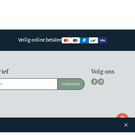
Veilig online betalen
ief
Volg ons
Inschrijven
Pr
a