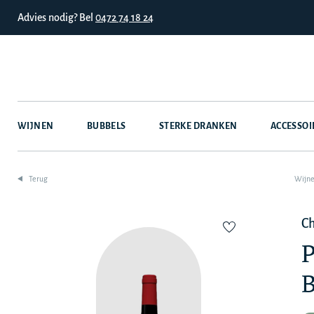
Advies nodig? Bel
0472 74 18 24
WIJNEN
BUBBELS
STERKE DRANKEN
ACCESSOI
Terug
Wijn
Ch
P
B