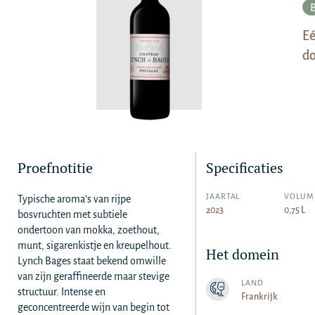
Eé
do
Proefnotitie
Specificaties
JAARTAL
VOLUM
Typische aroma's van rijpe
2023
0,75 L
bosvruchten met subtiele
ondertoon van mokka, zoethout,
munt, sigarenkistje en kreupelhout.
Het domein
Lynch Bages staat bekend omwille
van zijn geraffineerde maar stevige
LAND
structuur. Intense en
Frankrijk
geconcentreerde wijn van begin tot