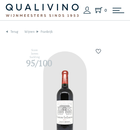
0
Terug
Wijnen
Frankrijk
Score
James
Suckling
95/100