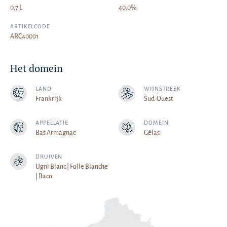
0,7 L
40,0%
ARTIKELCODE
ARC40001
Het domein
LAND
WIJNSTREEK
Frankrijk
Sud-Ouest
APPELLATIE
DOMEIN
Bas Armagnac
Gélas
DRUIVEN
Ugni Blanc | Folle Blanche
| Baco