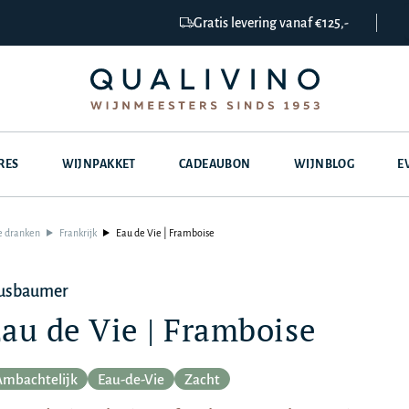
Gratis levering vanaf €125,-
RES
WIJNPAKKET
CADEAUBON
WIJNBLOG
E
e dranken
Frankrijk
Eau de Vie | Framboise
usbaumer
au de Vie | Framboise
Ambachtelijk
Eau-de-Vie
Zacht