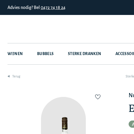
Advies nodig? Bel
0472 74 18 24
WIJNEN
BUBBELS
STERKE DRANKEN
ACCESSOI
Terug
Sterk
N
E