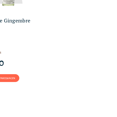
de Gingembre
s
70
WINKELWAGEN