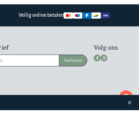
Veilig online betalen
ief
Volg ons
Inschrijven
Pr
a