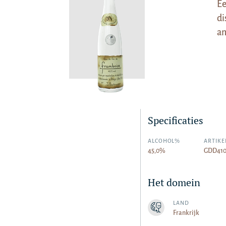
Ee
di
am
Specificaties
ALCOHOL%
ARTIKE
45,0%
GDD41
Het domein
LAND
Frankrijk