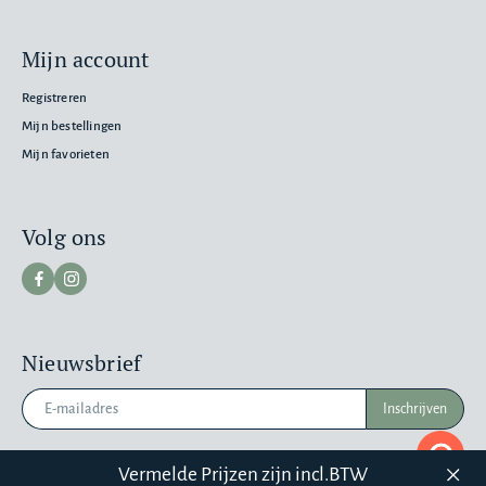
Mijn account
Registreren
Mijn bestellingen
Mijn favorieten
Volg ons
Nieuwsbrief
Inschrijven
Pr
a
Vermelde Prijzen zijn incl.BTW