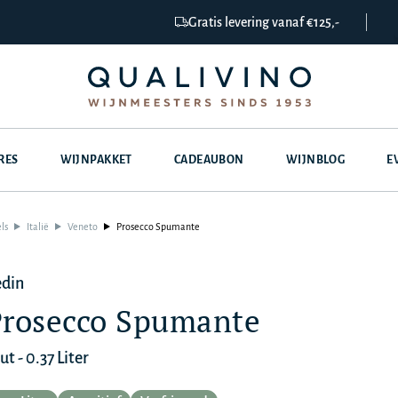
Gratis levering vanaf €125,-
RES
WIJNPAKKET
CADEAUBON
WIJNBLOG
E
ls
Italië
Veneto
Prosecco Spumante
din
rosecco Spumante
ut - 0.37 Liter