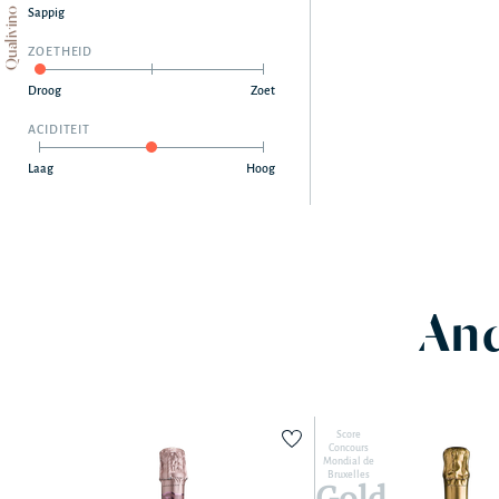
Qualivino
Sappig
ZOETHEID
Droog
Zoet
ACIDITEIT
Laag
Hoog
And
Score
Concours
Mondial de
Bruxelles
Gold