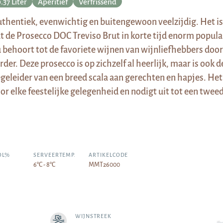
.37 Liter
Aperitief
Verfrissend
thentiek, evenwichtig en buitengewoon veelzijdig. Het is
t de Prosecco DOC Treviso Brut in korte tijd enorm popula
 behoort tot de favoriete wijnen van wijnliefhebbers door
rder. Deze prosecco is op zichzelf al heerlijk, maar is ook d
geleider van een breed scala aan gerechten en hapjes. Het 
or elke feestelijke gelegenheid en nodigt uit tot een tweed
OL%
SERVEERTEMP.
ARTIKELCODE
6°C - 8°C
MMT26000
WIJNSTREEK