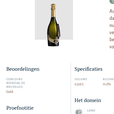
0
Au
da
nu
ve
be
vo
Beoordelingen
Specificaties
CONCOURS
VOLUME
ALCOH
MONDIAL DE
0,375 L
11,0%
BRUXELLES
Gold
Het domein
Proefnotitie
LAND