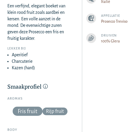
Italië
Een verfijnd, elegant boeket van
klein rood fruit zoals aardbei en
APPELLATIE
kersen. Een volle aanzet in de
Prosecco Treviso
mond. De evenwichtige zuren
geven deze Prosecco een fris en
DRUIVEN
fruitig karakter.
100% Glera
LEKKER BIJ
Aperitief
Charcuterie
Kazen (hard)
Smaakprofiel
AROMA’S
Fris fruit
Rijp fruit
BODY