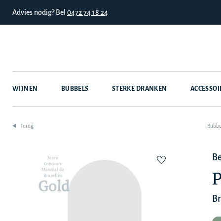
Advies nodig? Bel
0472 74 18 24
WIJNEN
BUBBELS
STERKE DRANKEN
ACCESSOI
Terug
Bubbe
Be
Score
Concours
P
Mondial de
Bruxelles
Gold
Br