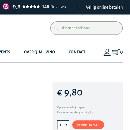
Veilig online betalen
0
VENTS
OVER QUALIVINO
CONTACT
€ 9,80
Op voorraad - 3 dagen
Gratis verzending van € 75,-
IN WINKELWAGEN