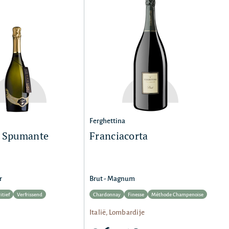
Ferghettina
o Spumante
Franciacorta
r
Brut - Magnum
itief
Verfrissend
Chardonnay
Finesse
Méthode Champenoise
Italië, Lombardije