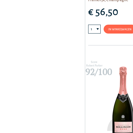
€ 56,50
IN WINKELWAGEN
Score
Robert Parker
92/100