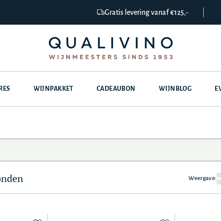
Gratis levering vanaf €125,-
RES
WIJNPAKKET
CADEAUBON
WIJNBLOG
E
onden
Weergave: