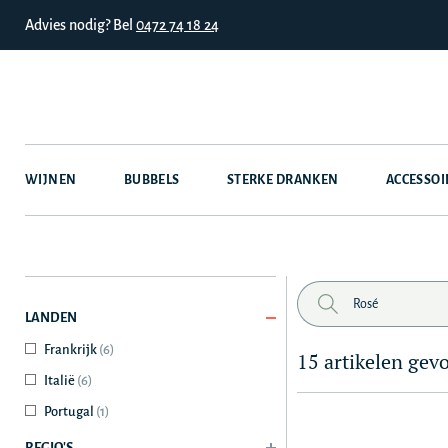
Advies nodig? Bel
0472 74 18 24
WIJNEN
BUBBELS
STERKE DRANKEN
ACCESSOI
LANDEN
Frankrijk
(6)
15 artikelen gev
Italië
(6)
Portugal
(1)
REGIO'S