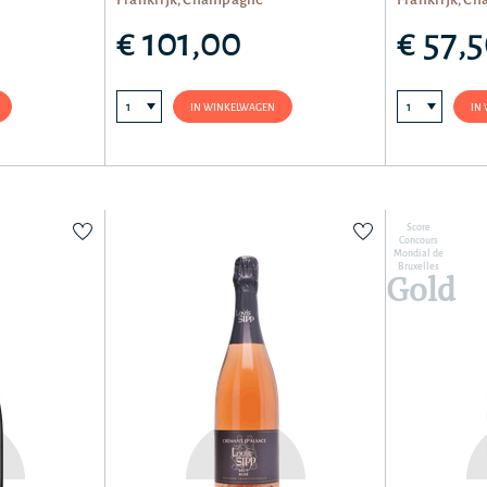
€ 101,00
€ 57,
IN WINKELWAGEN
IN
Score
Concours
Mondial de
Bruxelles
Gold