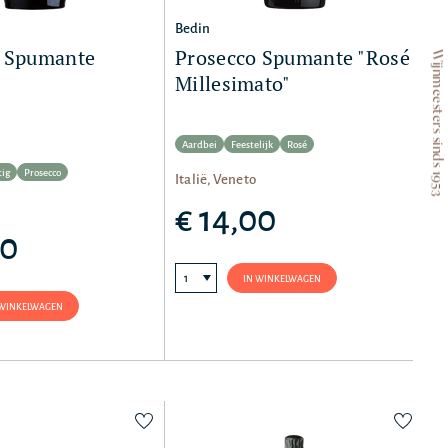
Bedin
o Spumante
Prosecco Spumante "Rosé
Wijnmeesters sinds 1953
Millesimato"
Aardbei
Feestelijk
Rosé
tig
Prosecco
Italië, Veneto
€ 14,00
00
IN WINKELWAGEN
 WINKELWAGEN