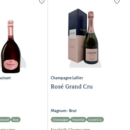
uinart
Champagne Lallier
Rosé Grand Cru
Magnum - Brut
xclusief
Rosé
Champagne
Feestelijk
Grand Cru
hampagne
Frankrijk, Champagne