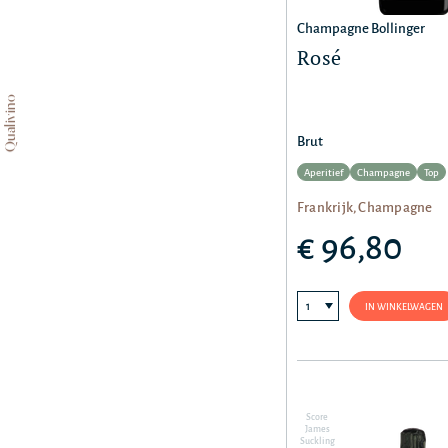
Champagne Bollinger
Rosé
Qualivino
Brut
Aperitief
Champagne
Top
Frankrijk, Champagne
€ 96,80
IN WINKELWAGEN
Score
James
Suckling