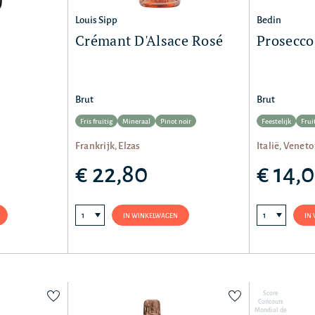
Louis Sipp
Bedin
Crémant D'Alsace Rosé
Prosecc
Brut
Brut
Fris fruitig
Mineraal
Pinot noir
Feestelijk
Frui
Frankrijk, Elzas
Italië, Veneto
€ 22,80
€ 14,
IN WINKELWAGEN
IN
Score
Concours
Mondial de