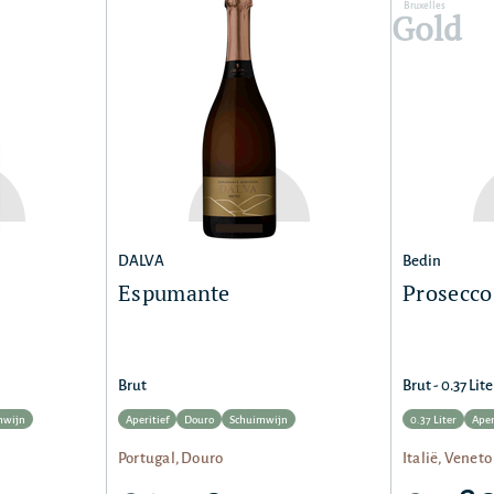
Bruxelles
Gold
DALVA
Bedin
Espumante
Prosecc
Brut
Brut - 0.37 Lite
mwijn
Aperitief
Douro
Schuimwijn
0.37 Liter
Aper
Portugal, Douro
Italië, Veneto