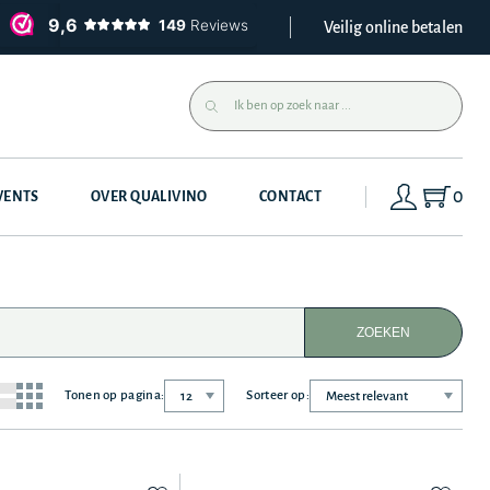
Veilig online betalen
0
VENTS
OVER QUALIVINO
CONTACT
ZOEKEN
Tonen op pagina:
Sorteer op: