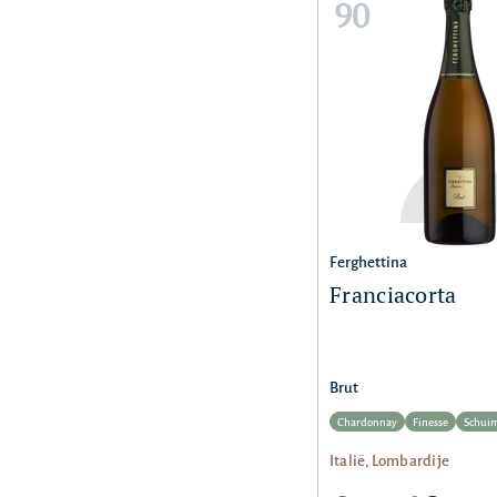
90
Ferghettina
Franciacorta
Brut
Chardonnay
Finesse
Schui
Italië, Lombardije