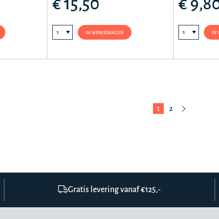
€ 15,50
€ 9,8
IN WINKELWAGEN
IN
1
2
Gratis levering vanaf €125,-