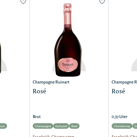
Champagne Ruinart
Champagne R
Rosé
Rosé
Brut
0,37 Liter
ruit
Champagne
Exclusief
Rosé
Chardonnay
E
Frankrijk, Champagne
Frankrijk, C