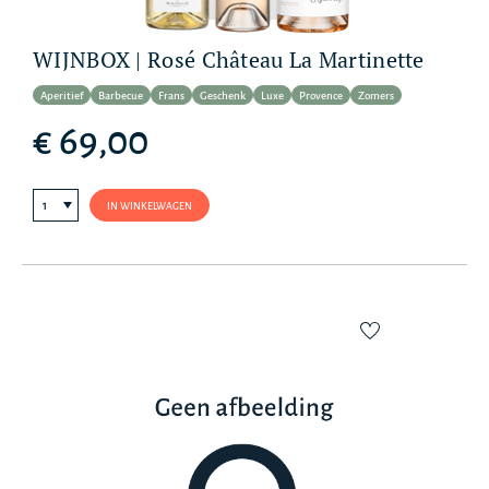
WIJNBOX | Rosé Château La Martinette
Aperitief
Barbecue
Frans
Geschenk
Luxe
Provence
Zomers
€ 69,00
IN WINKELWAGEN