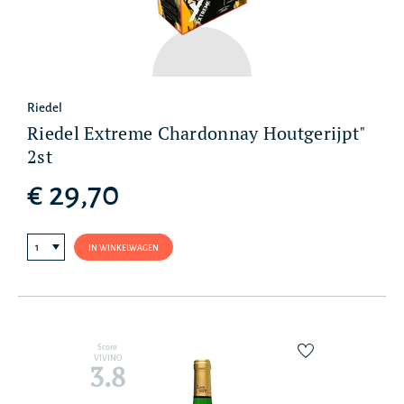
Riedel
Riedel Extreme Chardonnay Houtgerijpt"
2st
€ 29,70
IN WINKELWAGEN
Score
VIVINO
3.8