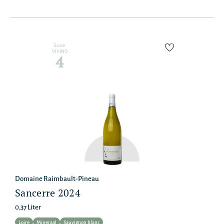
Score
VIVINO
4
Domaine Raimbault-Pineau
Sancerre 2024
0,37 Liter
Loire
Mineraal
Sauvignon blanc