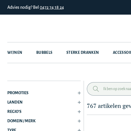
Advies nodig? Bel
0472 74 18 24
WIJNEN
BUBBELS
STERKE DRANKEN
ACCESSOI
PROMOTIES
LANDEN
767 artikelen g
REGIO'S
DOMEIN / MERK
TYPE