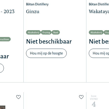
Bôtan Distillery
Bôtan Distille
- 2023
Ginzu
Wakatay
Alcoholvrij
Fruitig
Rosé
Alcoholvrij
Fru
vruchten
Niet beschikbaar
Niet be
Hou mij op de hoogte
Hou mij o
baar
Score
VIVINO
4