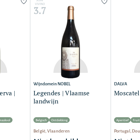
Score
VIVINO
3.7
Wijndomein NOBEL
DALVA
rva |
Legendes | Vlaamse
Moscatel
landwijn
maakvol
Belgisch
Ontdekking
Aperitief
Fruit
België, Vlaanderen
Portugal, Dou