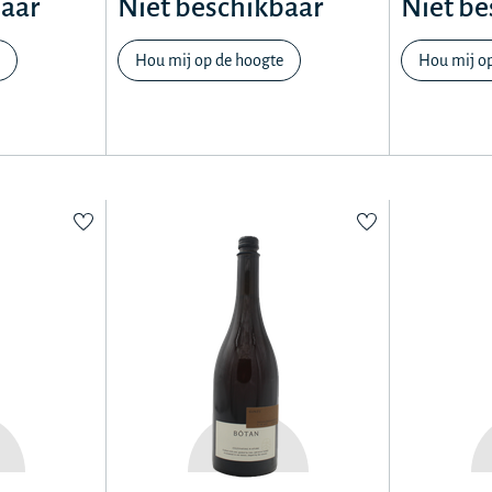
baar
Niet beschikbaar
Niet be
Hou mij op de hoogte
Hou mij o