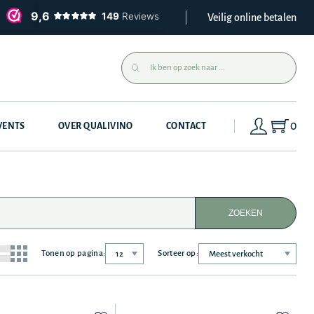
Veilig online betalen
0
VENTS
OVER QUALIVINO
CONTACT
ZOEKEN
Tonen op pagina:
Sorteer op: