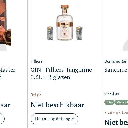
Filliers
Domaine Rai
Master
GIN | Filliers Tangerine
Sancerre
d
0.5L + 2 glazen
0,37 Liter
België
Loire
Mineraal
baar
Niet beschikbaar
Frankrijk, Loi
Hou mij op de hoogte
Niet be