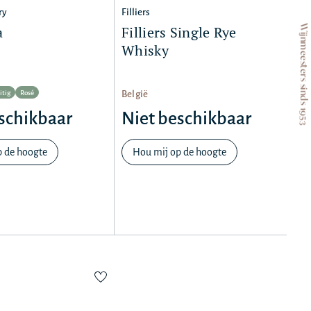
ry
Filliers
Wijnmeesters sinds 1953
a
Filliers Single Rye
Whisky
itig
Rosé
België
schikbaar
Niet beschikbaar
p de hoogte
Hou mij op de hoogte