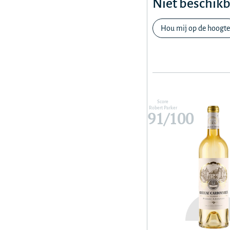
Niet beschik
Hou mij op de hoogte
Score
Robert Parker
91/100