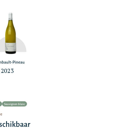
mbault-Pineau
 2023
Sauvignon blanc
re
schikbaar