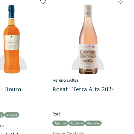
Herència Altés
 | Douro
Rosat | Terra Alta 2024
Rosé
ig
Speciaal
Aperitief
Catalonië
Grenache
ro
Spanje, Catalonië