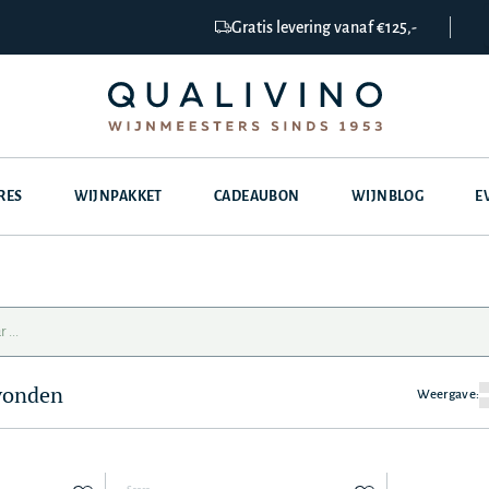
Gratis levering vanaf €125,-
RES
WIJNPAKKET
CADEAUBON
WIJNBLOG
E
evonden
Weergave: