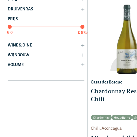
DRUIVENRAS
PRIJS
€ 0
€ 875
WINE & DINE
WIJNBOUW
VOLUME
Casas des Bosque
Chardonnay Rese
Chili
Chardonnay
Houtrijping
S
Chili, Aconcagua