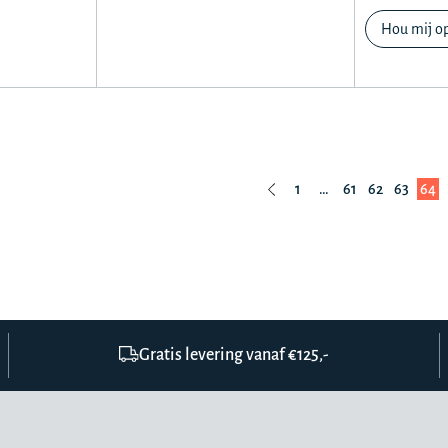
Hou mij o
1
…
61
62
63
64
Gratis levering vanaf €125,-