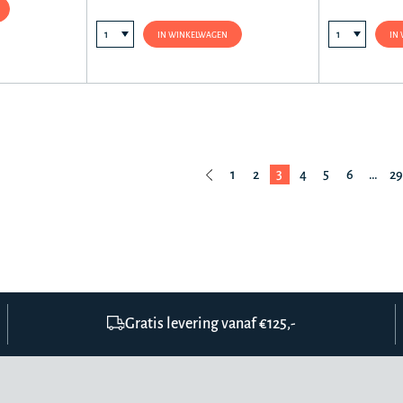
IN WINKELWAGEN
IN
1
2
3
4
5
6
…
29
Gratis levering vanaf €125,-