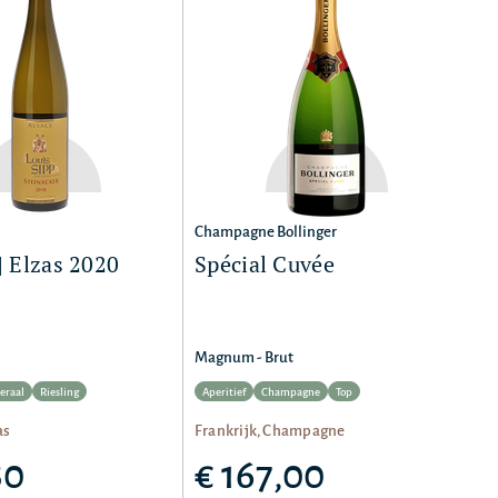
Champagne Bollinger
| Elzas 2020
Spécial Cuvée
Magnum - Brut
eraal
Riesling
Aperitief
Champagne
Top
as
Frankrijk, Champagne
80
€ 167,00