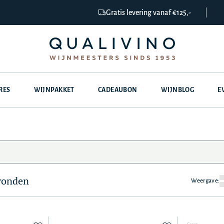
Gratis levering vanaf €125,-
RES
WIJNPAKKET
CADEAUBON
WIJNBLOG
E
evonden
Weergave: