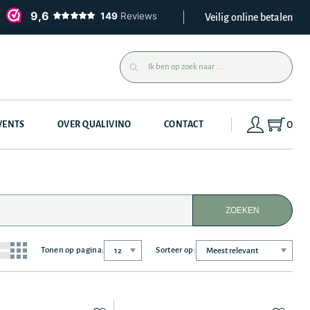
Veilig online betalen
0
VENTS
OVER QUALIVINO
CONTACT
ZOEKEN
Tonen op pagina:
Sorteer op: