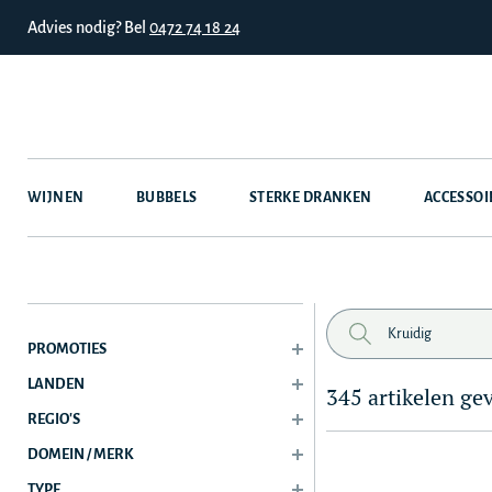
Advies nodig? Bel
0472 74 18 24
WIJNEN
BUBBELS
STERKE DRANKEN
ACCESSOI
PROMOTIES
LANDEN
345 artikelen g
REGIO'S
DOMEIN / MERK
TYPE