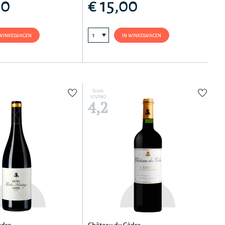
00
€ 15,00
 WINKELWAGEN
IN WINKELWAGEN
Score
VIVINO
4,2