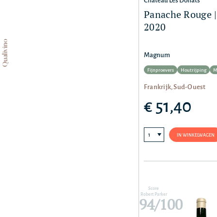
Château Les Donats
Panache Rouge |
2020
Qualivino
Magnum
Fijnproevers
Houtrijping
M
Frankrijk, Sud-Ouest
€ 51,40
IN WINKELWAGEN
Score
Robert Parker
94/100