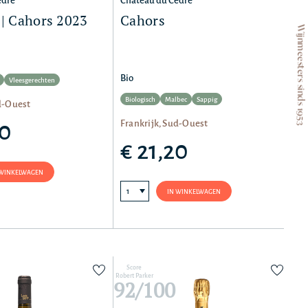
èdre
Château du Cèdre
 | Cahors 2023
Cahors
Wijnmeesters sinds 1953
Bio
Vleesgerechten
Biologisch
Malbec
Sappig
d-Ouest
Frankrijk, Sud-Ouest
80
€ 21,20
 WINKELWAGEN
IN WINKELWAGEN
Score
Robert Parker
92/100