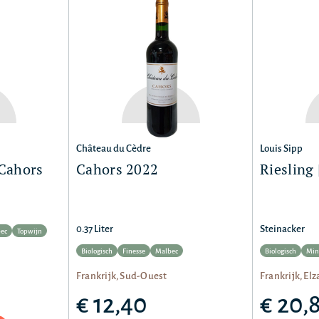
Château du Cèdre
Louis Sipp
 Cahors
Cahors 2022
Riesling 
0.37 Liter
Steinacker
ec
Topwijn
Biologisch
Finesse
Malbec
Biologisch
Min
Frankrijk, Sud-Ouest
Frankrijk, Elz
€ 12,40
€ 20,