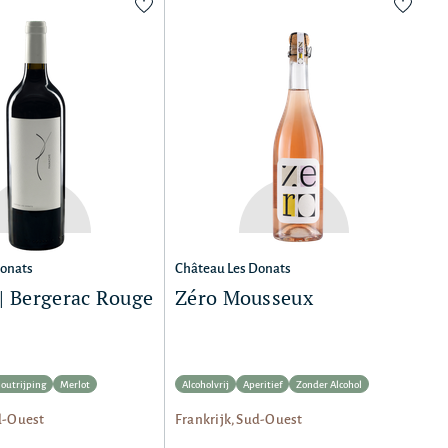
Donats
Château Les Donats
| Bergerac Rouge
Zéro Mousseux
outrijping
Merlot
Alcoholvrij
Aperitief
Zonder Alcohol
d-Ouest
Frankrijk, Sud-Ouest