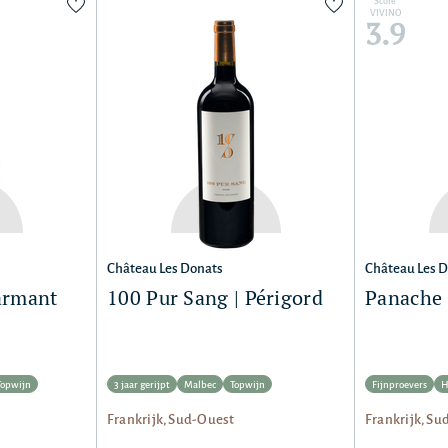
Score
VIVINO
3.9
Château Les Donats
Château Les 
harmant
100 Pur Sang | Périgord
Panache 
Topwijn
3 jaar gerijpt
Malbec
Topwijn
Fijnproevers
H
Frankrijk, Sud-Ouest
Frankrijk, Su