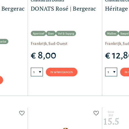
Château Les Donats
Château du C
 Bergerac
DONATS Rosé | Bergerac
Héritage
Aperitief
Eten
Vol & Sappig
Malbec
Soepel
erlot
Frankrijk, Sud-Ouest
Frankrijk, Su
€ 8,00
€ 12,
IN WINKELWAGEN
IN
Score
RVF
15.5