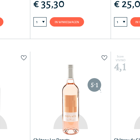
€ 35,30
€ 25,
IN WINKELWAGEN
IN
Score
VIVINO
4,1
5
1
+