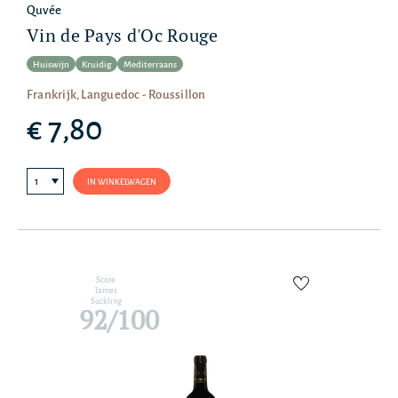
Quvée
Vin de Pays d'Oc Rouge
Huiswijn
Kruidig
Mediterraans
Frankrijk, Languedoc - Roussillon
€ 7,80
IN WINKELWAGEN
Score
James
Suckling
92/100