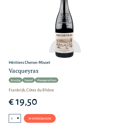
Héritiers Cheron-Misset
Vacqueyras
Kruidig
Soepel
Vleesgerechten
Frankrijk, Côtes du Rhône
€ 19,50
IN WINKELWAGEN