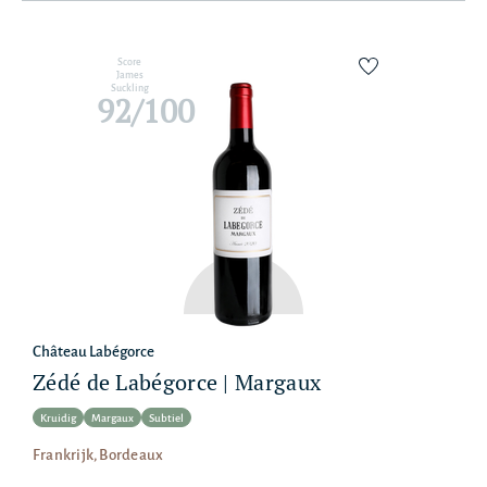
Score
James
Suckling
92/100
Château Labégorce
Zédé de Labégorce | Margaux
Kruidig
Margaux
Subtiel
Frankrijk, Bordeaux