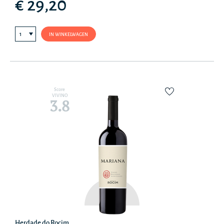
€ 29,20
IN WINKELWAGEN
Score
VIVINO
3.8
Herdade do Rocim