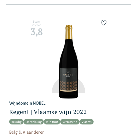
Score
VIVINO
3,8
Wijndomein NOBEL
Regent | Vlaamse wijn 2022
Kruidig
Ontdekking
Rijp fruit
Verrassend
Vlaams
België, Vlaanderen