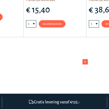
€ 15,40
€ 38,
IN WINKELWAGEN
IN
1
Gratis levering vanaf €125,-