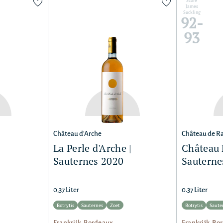
Score
James
Suckling
92-
93
Château d'Arche
Château de R
La Perle d'Arche |
Château 
Sauternes 2020
Sauterne
0,37 Liter
0.37 Liter
Botrytis
Sauternes
Zoet
Botrytis
Saute
Frankrijk, Bordeaux
Frankrijk, Bo