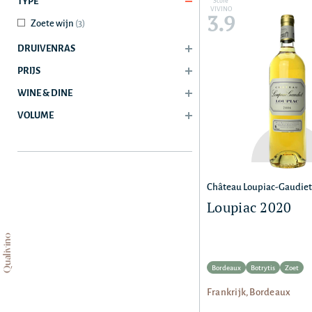
TYPE
Score
VIVINO
3.9
Zoete wijn
(3)
DRUIVENRAS
PRIJS
WINE & DINE
VOLUME
Château Loupiac-Gaudiet
Loupiac 2020
Qualivino
Bordeaux
Botrytis
Zoet
Frankrijk, Bordeaux