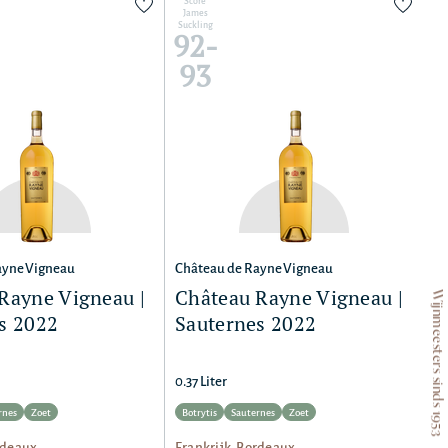
Score
James
Suckling
92-
93
ayne Vigneau
Château de Rayne Vigneau
Rayne Vigneau |
Château Rayne Vigneau |
Wijnmeesters sinds 1953
s 2022
Sauternes 2022
0.37 Liter
rnes
Zoet
Botrytis
Sauternes
Zoet
rdeaux
Frankrijk, Bordeaux