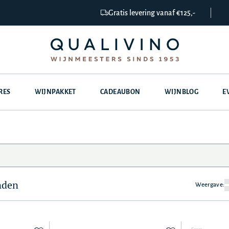
Gratis levering vanaf €125,-
RES
WIJNPAKKET
CADEAUBON
WIJNBLOG
E
nden
Weergave: