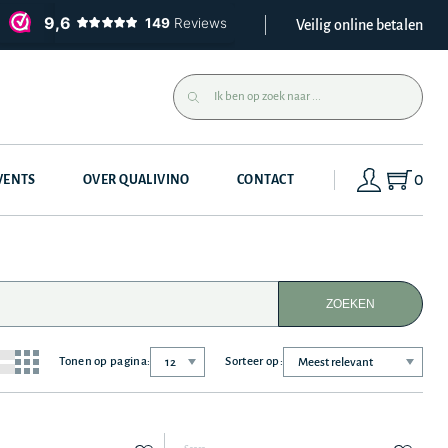
Veilig online betalen
0
VENTS
OVER QUALIVINO
CONTACT
ZOEKEN
Tonen op pagina:
Sorteer op: