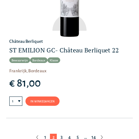
Château Berliquet
ST EMILION GC- Château Berliquet 22
Bewaarwijn
Bordeaux
Klasse
Frankrijk, Bordeaux
€ 81,00
IN WINKELWAGEN
1
2
3
4
5
…
14