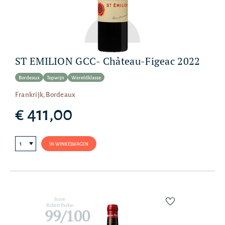
ST EMILION GCC- Château-Figeac 2022
Bordeaux
Topwijn
Wereldklasse
Frankrijk, Bordeaux
€ 411,00
IN WINKELWAGEN
Score
Robert Parker
99/100