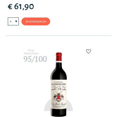
€ 61,90
IN WINKELWAGEN
Score
Robert Parker
95/100