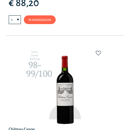
€ 88,20
IN WINKELWAGEN
Score
James
Suckling
98-
99/100
Château Canon