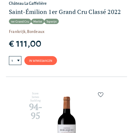
Château La Gaffelière
Saint-Émilion 1er Grand Cru Classé 2022
1er Grand Cru
Merlot
Topwijn
Frankrijk, Bordeaux
€ 111,00
IN WINKELWAGEN
Score
James
Suckling
94-
95