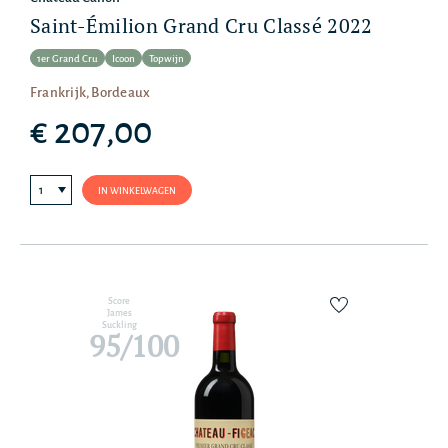
Saint-Émilion Grand Cru Classé 2022
1er Grand Cru
Icoon
Topwijn
Frankrijk, Bordeaux
€ 207,00
IN WINKELWAGEN
Score
James
Suckling
95/100