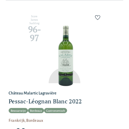
Score
James
Suckling
96-
97
Château Malartic Lagravière
Pessac-Léognan Blanc 2022
Bewaarwijn
Bordeaux
Gastronomisch
Frankrijk, Bordeaux