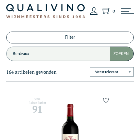
0
Filter
ZOEKEN
164 artikelen gevonden
Score
Robert Parker
91